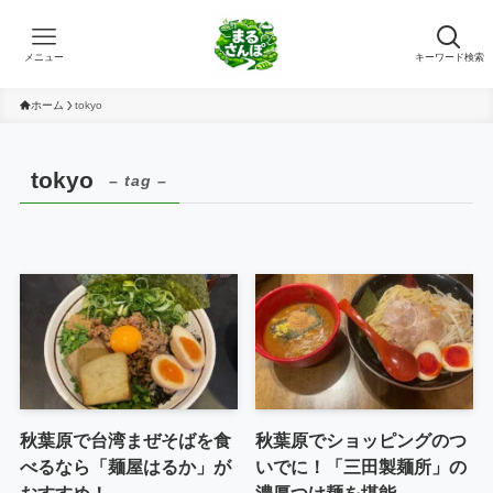
メニュー
キーワード検索
ホーム
tokyo
tokyo
– tag –
秋葉原で台湾まぜそばを食
秋葉原でショッピングのつ
べるなら「麺屋はるか」が
いでに！「三田製麺所」の
おすすめ！
濃厚つけ麺を堪能