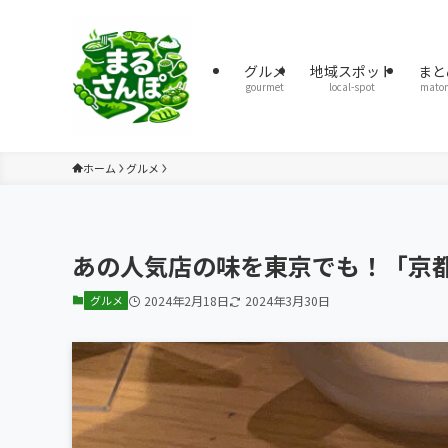
グルメ
地域スポット
まと
gourmet
local-spot
mato
ホーム
グルメ
あの人気店の味を東京でも！「京都
グルメ
2024年2月18日
2024年3月30日